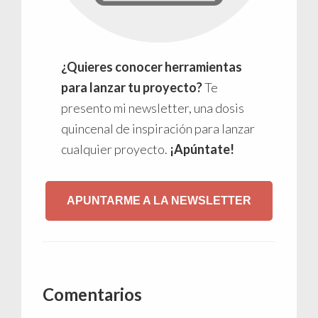
¿Quieres conocer herramientas
para lanzar tu proyecto?
Te
presento mi newsletter, una dosis
quincenal de inspiración para lanzar
cualquier proyecto.
¡Apúntate!
APUNTARME A LA NEWSLETTER
Interacciones
Comentarios
con