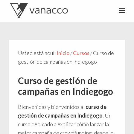
Valentí
Consultor
Acconcia
de
crowdfunding
Usted está aquí:
Inicio
/
Cursos
/
Curso de
gestión de campañas en Indiegogo
Curso de gestión de
campañas en Indiegogo
Bienvenidas y bienvenidos al
curso de
gestión de campañas en Indiegogo
. Un
curso dedicado a explicar cómo lanzar la
mejor campaña de crowdfunding, desde lo