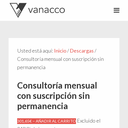
Valentí
Consultor
Acconcia
de
crowdfunding
Usted está aquí:
Inicio
/
Descargas
/
Consultoría mensual con suscripción sin
permanencia
Consultoría mensual
con suscripción sin
permanencia
Excluido el
301,65€ – AÑADIR AL CARRITO