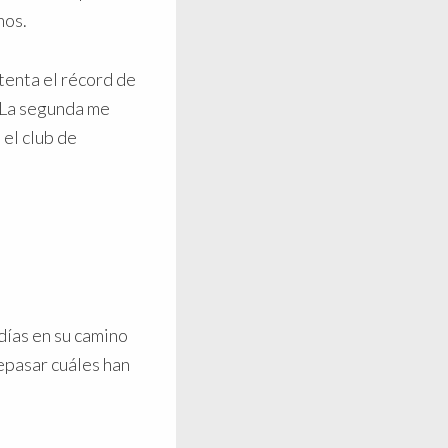
nos.
tenta el récord de
 La segunda me
el club de
días en su camino
epasar cuáles han