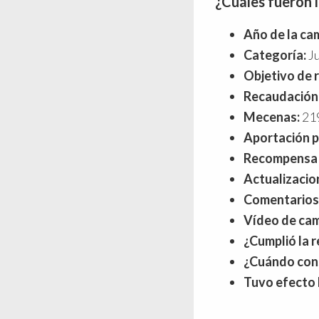
¿Cuáles fueron 
Año de la ca
Categoría:
Ju
Objetivo de 
Recaudación
Mecenas:
21
Aportación 
Recompensa 
Actualizacio
Comentarios
Vídeo de ca
¿Cumplió la 
¿Cuándo cons
Tuvo efecto