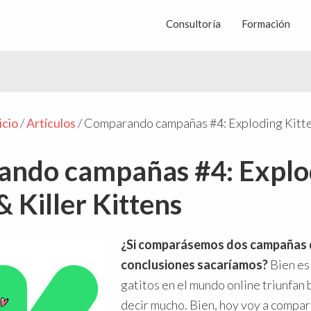
Consultoría
Formación
icio
/
Artículos
/
Comparando campañas #4: Exploding Kitten
ndo campañas #4: Explo
& Killer Kittens
¿Si comparásemos dos campañas d
conclusiones sacaríamos?
Bien es
gatitos en el mundo online triunfan 
decir mucho. Bien, hoy voy a compa