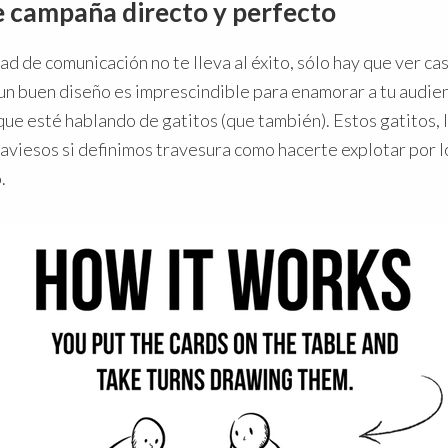
e campaña directo y perfecto
d de comunicación no te lleva al éxito, sólo hay que ver ca
o un buen diseño es imprescindible para enamorar a tu audienc
que esté hablando de gatitos (que también). Estos gatitos, 
raviesos si definimos travesura como hacerte explotar por l
.