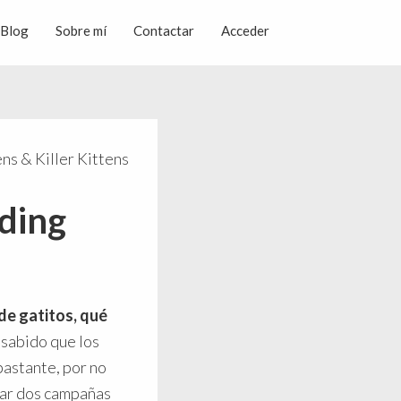
Blog
Sobre mí
Contactar
Acceder
s & Killer Kittens
ding
e gatitos, qué
 sabido que los
bastante, por no
rar dos campañas