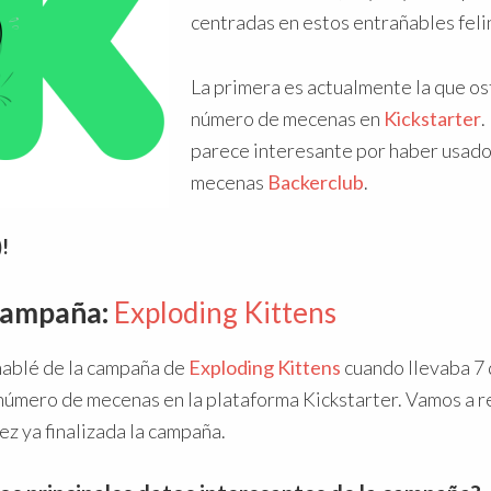
centradas en estos entrañables feli
La primera es actualmente la que os
número de mecenas en
Kickstarter
.
parece interesante por haber usado 
mecenas
Backerclub
.
!
campaña:
Exploding Kittens
hablé de la campaña de
Exploding Kittens
cuando llevaba 7 
 número de mecenas en la plataforma Kickstarter. Vamos a r
vez ya finalizada la campaña.