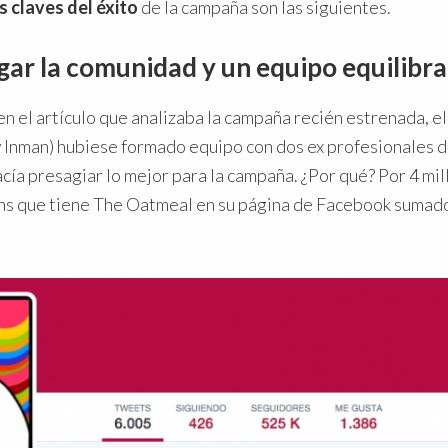
s claves del éxito
de la campaña son las siguientes.
gar la comunidad y un equipo equilibr
n el artículo que analizaba la campaña recién estrenada, e
Inman) hubiese formado equipo con dos ex profesionales d
acía presagiar lo mejor para la campaña. ¿Por qué? Por 4 mi
ns que tiene The Oatmeal en su página de Facebook sumado