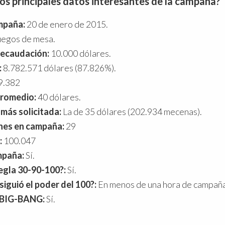
los principales datos interesantes de la campaña?
mpaña:
20 de enero de 2015.
egos de mesa.
recaudación:
10.000 dólares.
:
8.782.571 dólares (87.826%).
9.382
promedio:
40 dólares.
más solicitada:
La de 35 dólares (202.934 mecenas).
nes en campaña:
29
:
100.047
mpaña:
Sí.
regla 30-90-100?:
Sí.
iguió el poder del 100?:
En menos de una hora de campaña
 BIG-BANG:
Sí.