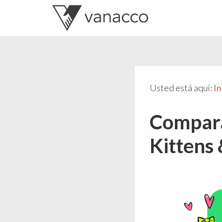
Valentí
Consultor
Acconcia
de
crowdfunding
Usted está aquí:
In
Compara
Kittens 