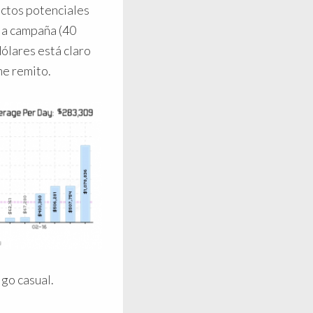
actos potenciales
la campaña (40
ólares está claro
me remito.
go casual.