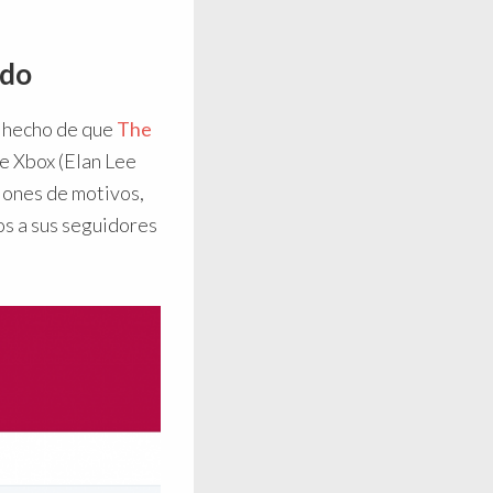
ado
l hecho de que
The
e Xbox (Elan Lee
llones de motivos,
s a sus seguidores