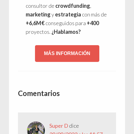
consultor de
crowdfunding
,
marketing
y
estrategia
con más de
+6,6M€
conseguidos para
+400
proyectos.
¿Hablamos?
MÁS INFORMACIÓN
Interacciones
Comentarios
con
los
lectores
Super D
dice