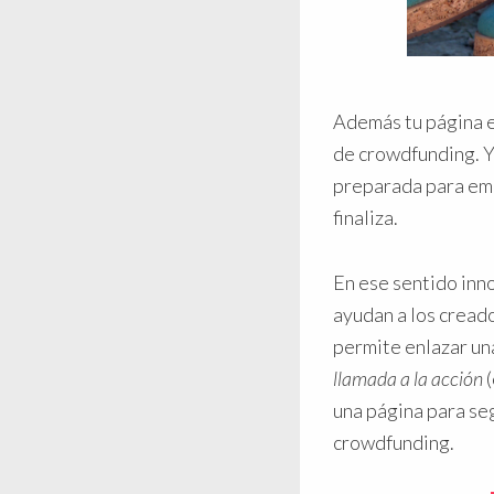
Además tu página e
de crowdfunding. Y
preparada para emp
finaliza.
En ese sentido in
ayudan a los creado
permite enlazar un
llamada a la acción
(
una página para se
crowdfunding.