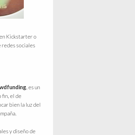
en Kickstarter o
 redes sociales
owdfunding
, es un
fin, el de
car bien la luz del
campaña.
les y diseño de