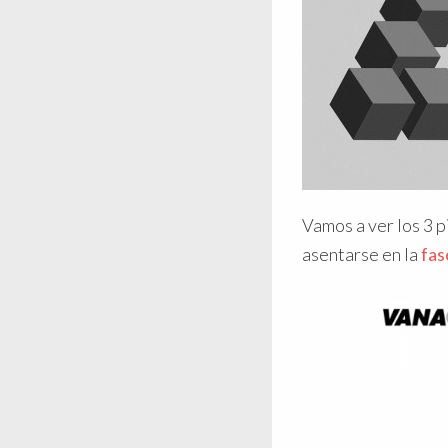
Vamos a ver los 3 p
asentarse en la
fas