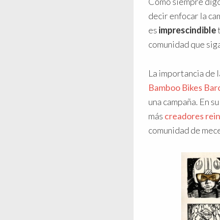
Como siempre digo,
decir enfocar la c
es
imprescindible
t
comunidad que siga
La importancia de l
Bamboo Bikes Bar
una campaña. En su
más
creadores rei
comunidad de mece