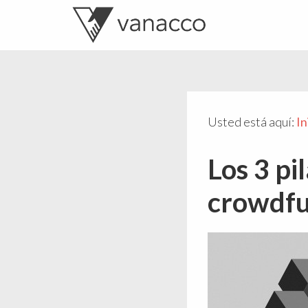
Valentí
Consultor
Acconcia
de
crowdfunding
Usted está aquí:
In
Los 3 pi
crowdf