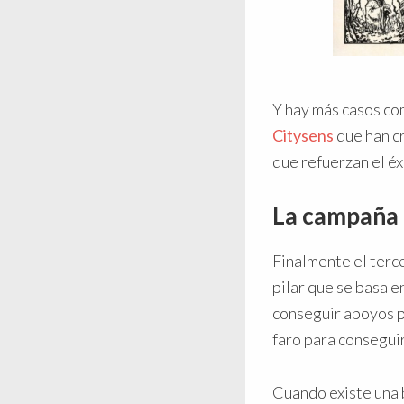
Y hay más casos co
Citysens
que han c
que refuerzan el éx
La campaña d
Finalmente el terce
pilar que se basa e
conseguir apoyos pa
faro para conseguir
Cuando existe una 