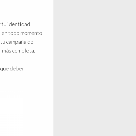
y tu identidad
e en todo momento
 tu campaña de
r más completa.
y que deben