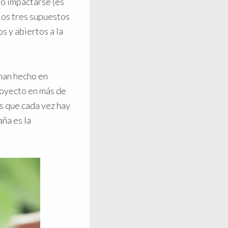
o impactarse (es
los tres supuestos
s y abiertos a la
 han hecho en
oyecto en más de
es que cada vez hay
ña es la