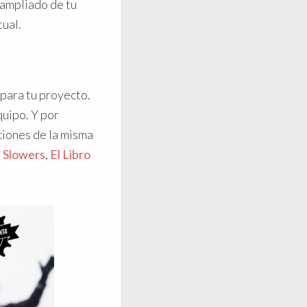
o ampliado de tu
tual.
 para tu proyecto.
quipo. Y por
ciones de la misma
e
Slowers
,
El Libro