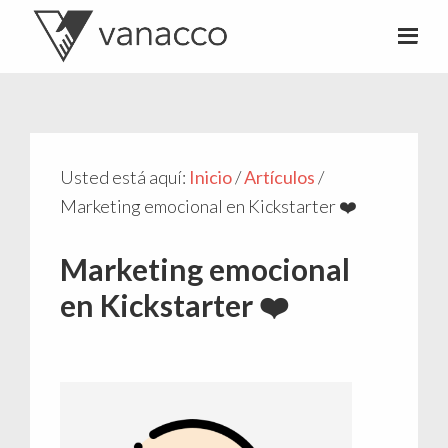
Valentí
Consultor
Acconcia
de
crowdfunding
Usted está aquí:
Inicio
/
Artículos
/
Marketing emocional en Kickstarter ❤️
Marketing emocional
en Kickstarter ❤️