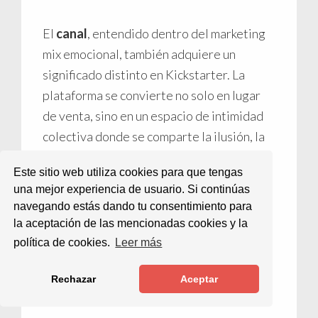
El
canal
, entendido dentro del marketing
mix emocional, también adquiere un
significado distinto en Kickstarter. La
plataforma se convierte no solo en lugar
de venta, sino en un espacio de intimidad
colectiva donde se comparte la ilusión, la
empatía y la expectativa. Yukai
Este sitio web utiliza cookies para que tengas
Engineering aprovecha Kickstarter como
una mejor experiencia de usuario. Si continúas
escenario emocional: Allí sus productos
navegando estás dando tu consentimiento para
pueden presentarse en forma de
la aceptación de las mencionadas cookies y la
storytelling, vídeos con ritmo pausado,
política de cookies.
Leer más
primeros planos suaves y ambientes
cálidos que evocan calma o ternura.
Rechazar
Aceptar