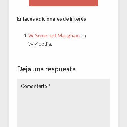
Enlaces adicionales de interés
W. Somerset Maugham
en
Wikipedia.
Interacciones
Deja una respuesta
con
los
lectores