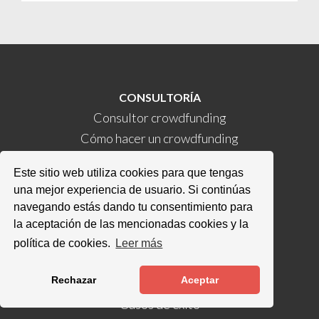
CONSULTORÍA
Consultor crowdfunding
Cómo hacer un crowdfunding
Marketing de comunidades
Este sitio web utiliza cookies para que tengas
Crowdeasy
una mejor experiencia de usuario. Si continúas
Reglas
navegando estás dando tu consentimiento para
Guía
la aceptación de las mencionadas cookies y la
política de cookies.
Leer más
CROWDFUNDING
Rechazar
Aceptar
Información
Casos de éxito