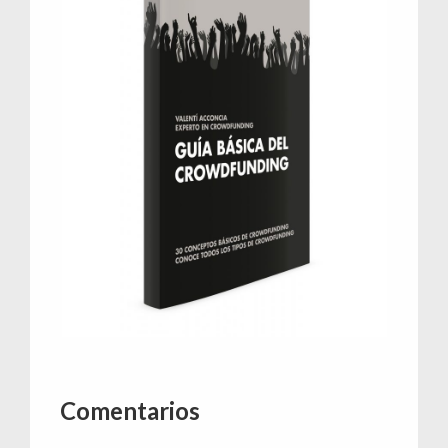
Interacciones
Comentarios
con