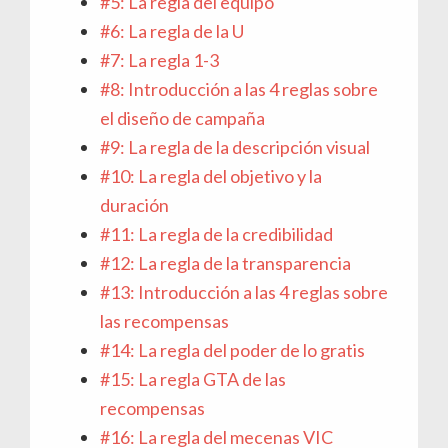
#5: La regla del equipo
#6: La regla de la U
#7: La regla 1-3
#8: Introducción a las 4 reglas sobre
el diseño de campaña
#9: La regla de la descripción visual
#10: La regla del objetivo y la
duración
#11: La regla de la credibilidad
#12: La regla de la transparencia
#13: Introducción a las 4 reglas sobre
las recompensas
#14: La regla del poder de lo gratis
#15: La regla GTA de las
recompensas
#16: La regla del mecenas VIC