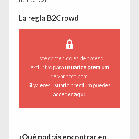
La regla B2Crowd
Este contenido es de acceso
exclusivo para
usuarios premium
de vanacco.com.
Si ya eres usuario premium puedes
acceder
aquí
.
¿Qué podrás encontrar en