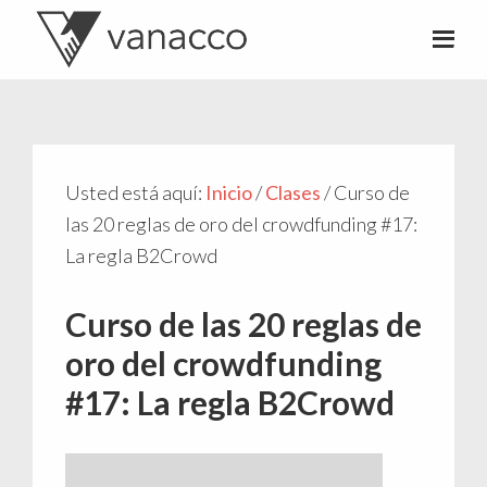
Valentí
Consultor
Acconcia
de
crowdfunding
Usted está aquí:
Inicio
/
Clases
/
Curso de
las 20 reglas de oro del crowdfunding #17:
La regla B2Crowd
Curso de las 20 reglas de
oro del crowdfunding
#17: La regla B2Crowd