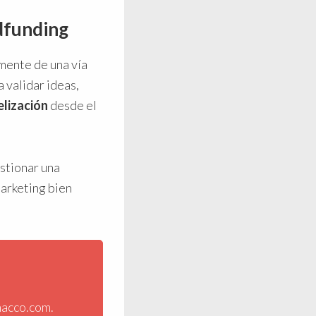
dfunding
mente de una vía
 validar ideas,
elización
desde el
stionar una
arketing bien
nacco.com.