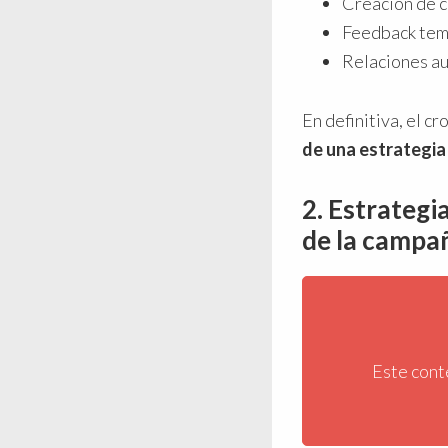
Creación de c
Feedback temp
Relaciones aut
En definitiva, el c
de una estrategia
2. Estrategi
de la campa
Este cont