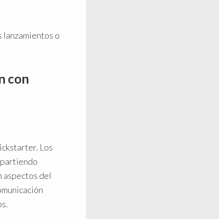
os lanzamientos o
ón con
ickstarter. Los
mpartiendo
n aspectos del
comunicación
. ​