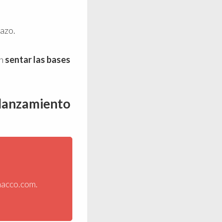
lazo.
én
sentar las bases
 lanzamiento
nacco.com.