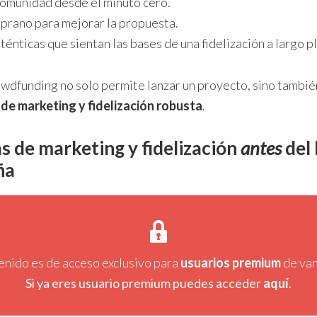
omunidad desde el minuto cero.
rano para mejorar la propuesta.
énticas que sientan las bases de una fidelización a largo p
rowdfunding no solo permite lanzar un proyecto, sino tambi
 de marketing y fidelización robusta
.
as de marketing y fidelización
antes
del
ña
enido es de acceso exclusivo para
usuarios premium
de va
Si ya eres usuario premium puedes acceder
aquí
.