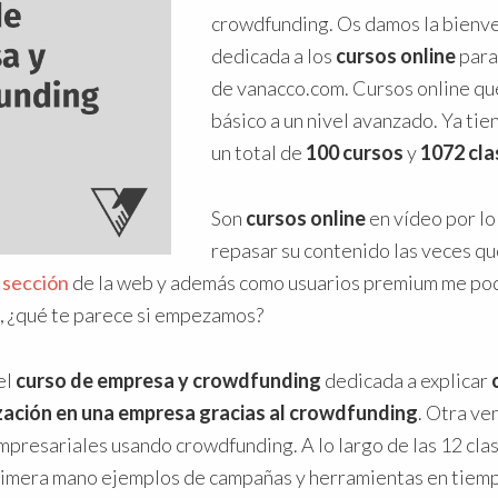
crowdfunding. Os damos la bienve
dedicada a los
cursos online
par
de vanacco.com. Cursos online qu
básico a un nivel avanzado. Ya tie
un total de
100 cursos
y
1072 cla
Son
cursos online
en vídeo por lo
repasar su contenido las veces que
 sección
de la web y además como usuarios premium me pod
, ¿qué te parece si empezamos?
el
curso de empresa y crowdfunding
dedicada a explicar
ización en una empresa gracias al crowdfunding
. Otra ve
mpresariales usando crowdfunding. A lo largo de las 12 clas
imera mano ejemplos de campañas y herramientas en tiemp