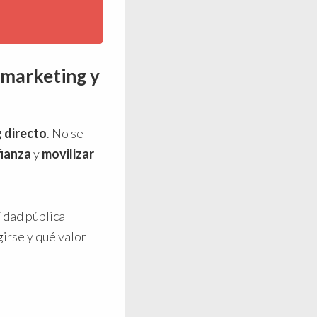
 marketing y
 directo
. No se
fianza
y
movilizar
lidad pública—
girse y qué valor