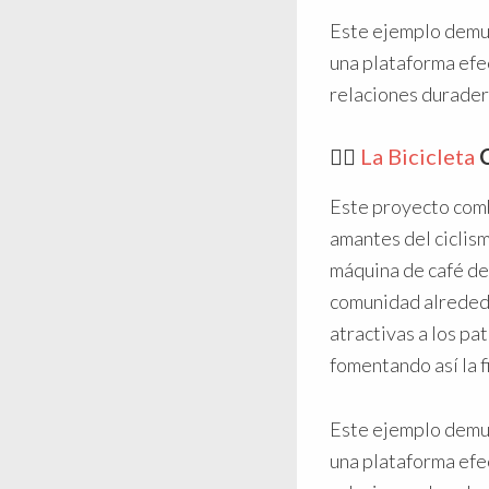
Este ejemplo demu
una plataforma efe
relaciones duradera
🚴‍♀️
La Bicicleta
C
Este proyecto comb
amantes del ciclis
máquina de café de 
comunidad alrededo
atractivas a los pa
fomentando así la f
Este ejemplo demu
una plataforma efe