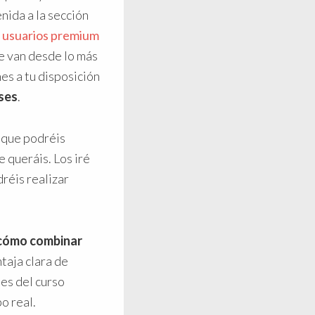
nida a la sección
a
usuarios premium
e van desde lo más
nes a tu disposición
ses
.
 que podréis
 queráis. Los iré
réis realizar
cómo combinar
ntaja clara de
es del curso
o real.