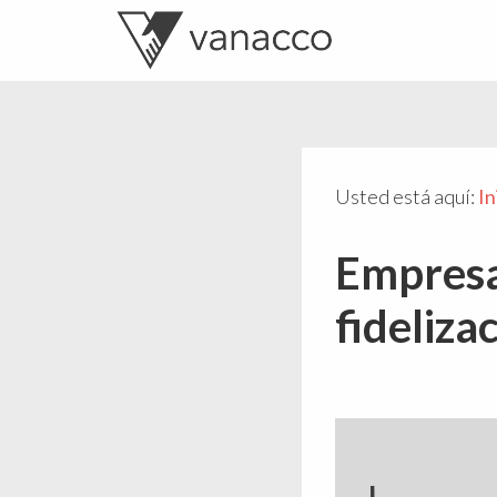
Valentí
Consultor
Acconcia
de
crowdfunding
Usted está aquí:
In
Empresa
fideliza