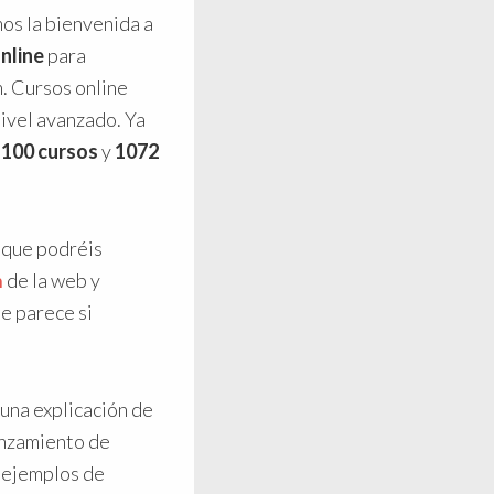
os la bienvenida a
nline
para
. Cursos online
nivel avanzado. Ya
e
100 cursos
y
1072
 que podréis
n
de la web y
e parece si
 una
explicación de
anzamiento de
o ejemplos de