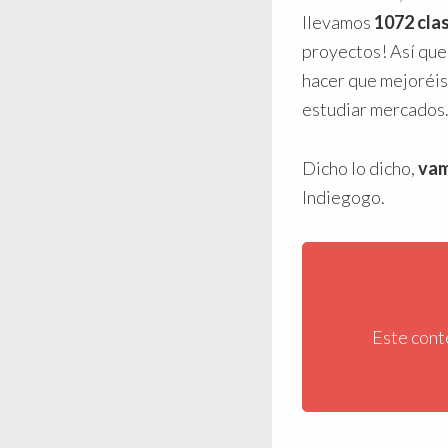
llevamos
1072 cla
proyectos! Así que
hacer que mejoréis
estudiar mercados
Dicho lo dicho,
vam
Indiegogo.
Este cont