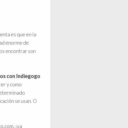
enta es que en la
dad enorme de
mos encontrar son
dos con Indiegogo
rter y como
determinado
cación se usan. O
co.com, ¡ya