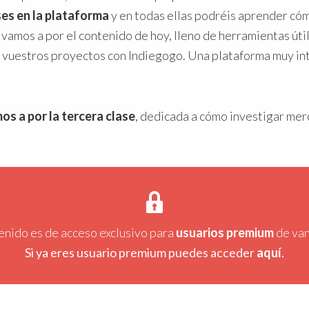
ses en la plataforma
y en todas ellas podréis aprender có
 vamos a por el contenido de hoy, lleno de herramientas út
 vuestros proyectos con Indiegogo. Una plataforma muy in
.
os a por la tercera clase
, dedicada a cómo investigar me
enido es de acceso exclusivo para
usuarios premium
de va
Si ya eres usuario premium puedes acceder
aquí
.