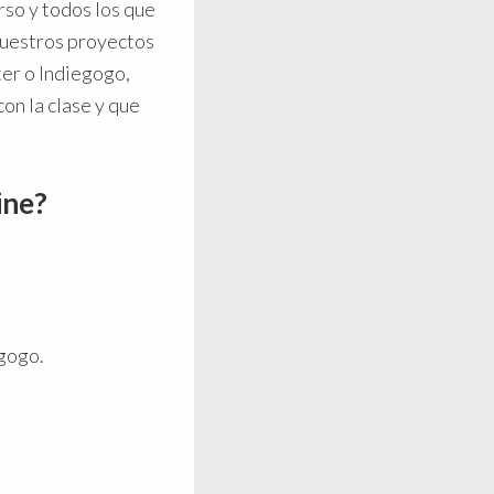
so y todos los que
vuestros proyectos
ter o Indiegogo,
on la clase y que
ine?
egogo.