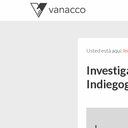
Valentí
Consultor
Acconcia
de
crowdfunding
Usted está aquí:
In
Investig
Indiego