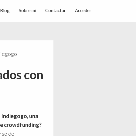
Blog
Sobre mí
Contactar
Acceder
ndiegogo
ados con
 Indiegogo, una
 de crowdfunding?
urso de