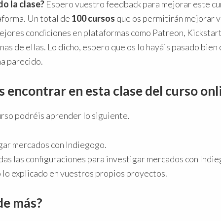
do la clase?
Espero vuestro feedback para mejorar este cur
aforma. Un total de
100 cursos
que os permitirán mejorar 
 mejores condiciones en plataformas como Patreon, Kickstar
as de ellas. Lo dicho, espero que os lo hayáis pasado bien c
ha parecido.
 encontrar en esta clase del curso onl
urso podréis aprender lo siguiente.
gar mercados con Indiegogo.
das las configuraciones para investigar mercados con Indi
o lo explicado en vuestros propios proyectos.
de más?