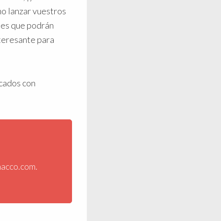
mo lanzar vuestros
iles que podrán
teresante para
rcados con
nacco.com.