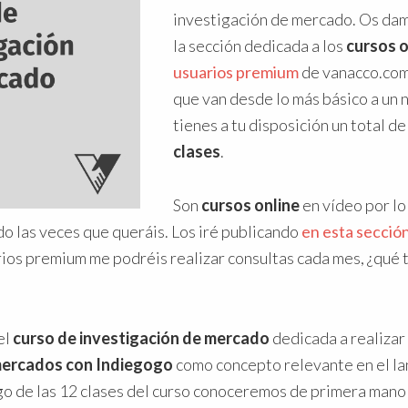
investigación de mercado. Os dam
la sección dedicada a los
cursos o
usuarios premium
de vanacco.com
que van desde lo más básico a un 
tienes a tu disposición un total d
clases
.
Son
cursos online
en vídeo por lo
do las veces que queráis. Los iré publicando
en esta secció
os premium me podréis realizar consultas cada mes, ¿qué t
el
curso de investigación de mercado
dedicada a realizar
mercados con Indiegogo
como concepto relevante en el l
rgo de las 12 clases del curso conoceremos de primera man