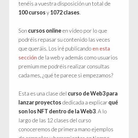
tenéis a vuestra disposición un total de
100 cursos
y
1072 clases
.
Son
cursos online
en vídeo por lo que
podréis repasar su contenido las veces
que queráis. Los iré publicando
en esta
sección
de la web y además como usuarios
premium me podréis realizar consultas
cada mes, ¿qué te parece si empezamos?
Esta es una clase del
curso de Web3 para
lanzar proyectos
dedicada a explicar
qué
son los NFT dentro de la Web3
. A lo
largo de las 12 clases del curso
conoceremos de primera mano ejemplos
de campañas y herramientas en tiempo