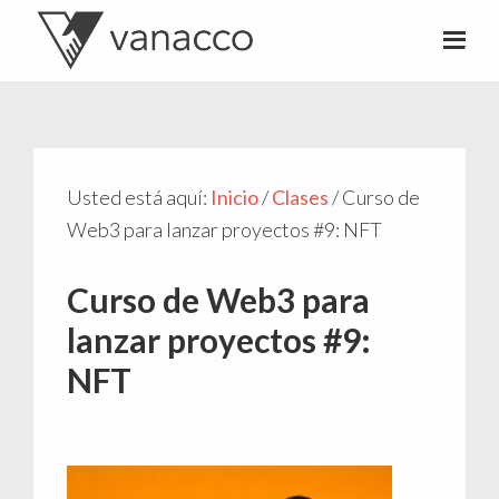
Valentí
Consultor
Acconcia
de
crowdfunding
Usted está aquí:
Inicio
/
Clases
/
Curso de
Web3 para lanzar proyectos #9: NFT
Curso de Web3 para
lanzar proyectos #9:
NFT