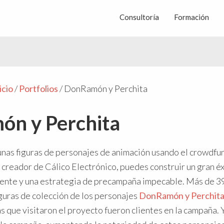
Consultoría
Formación
icio
/
Portfolios
/
DonRamón y Perchita
n y Perchita
unas figuras de personajes de animación usando el crowdfun
el creador de Cálico Electrónico, puedes construir un gran é
lente y una estrategia de precampaña impecable. Más de 3
guras de colección de los personajes
DonRamón y Perchit
 que visitaron el proyecto fueron clientes en la campaña. 