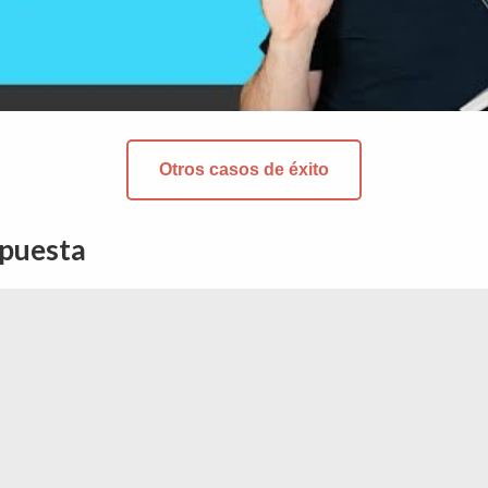
Otros casos de éxito
nes
spuesta