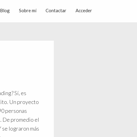
Blog
Sobre mí
Contactar
Acceder
ding? Sí, es
xito. Un proyecto
90 personas
a
. De promedio el
Y se lograron más