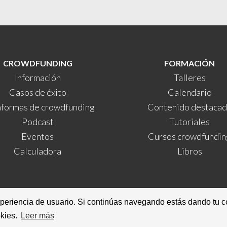
CROWDFUNDING
FORMACIÓN
Información
Talleres
Casos de éxito
Calendario
aformas de crowdfunding
Contenido destaca
Podcast
Tutoriales
Eventos
Cursos crowdfundin
Calculadora
Libros
xperiencia de usuario. Si continúas navegando estás dando tu c
© 2026 · Valentí Acconcia ·
Condiciones de uso
·
Política de cookie
okies.
Leer más