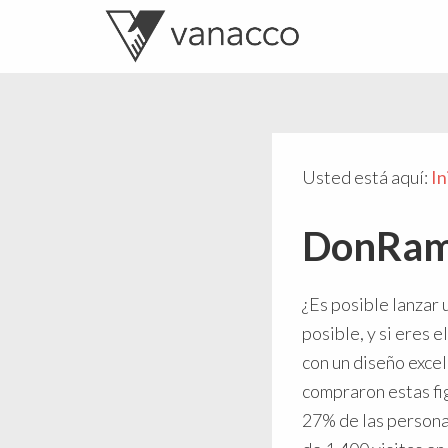
Valentí
Consultor
Acconcia
de
crowdfunding
Usted está aquí:
In
DonRamó
¿Es posible lanzar 
posible, y si eres 
con un diseño exce
compraron estas fi
27% de las personas