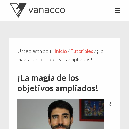
Valentí
Consultor
Acconcia
de
crowdfunding
Usted está aquí:
Inicio
/
Tutoriales
/
¡La
magia de los objetivos ampliados!
¡La magia de los
objetivos ampliados!
¿