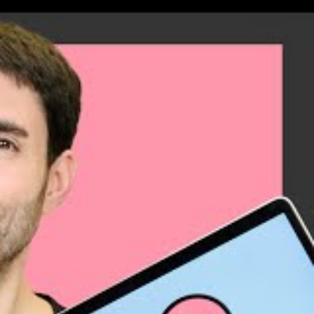
ón de carne de
Gracias
 quieras
recompensas a
s trabajar con
ionar dos