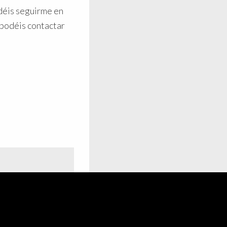
déis seguirme en
 podéis contactar
 de