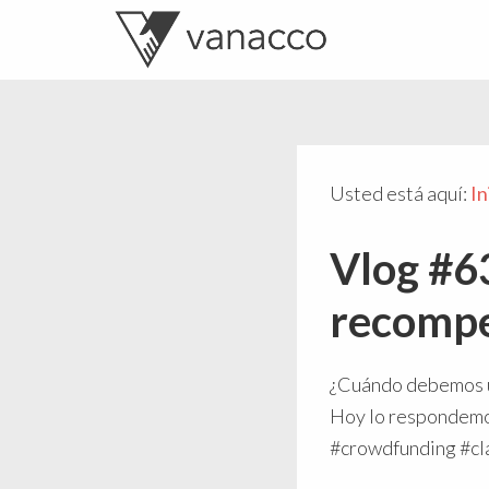
Valentí
Consultor
Acconcia
de
crowdfunding
Usted está aquí:
In
Vlog #6
recompe
¿Cuándo debemos u
Hoy lo respondemos 
#crowdfunding #cl