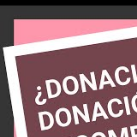
crowdfunding p
cordero, que p
Responder
Hola, Fern
ofrecer a t
domicilio 
una plataf
plataformas