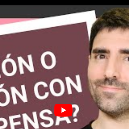
ara un proyecto agropecuario … Específicamente producci
lataforma me puedes sugerir para publicar mi campaña ? … 
Valentí Acconcia
dice
07/12/2020 a las 10:51
ando. Depende de la recompensa (producto o servicio) que
us mecenas (clientes). Si, por ejemplo, piensas enviar las 
con envase al vacío (ese sería un modelo de negocio), podría
orma de recompensa como Kickstarter o Verkami, por menc
 de calidad. Gracias a ti por tu comentario.