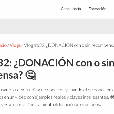
Consultoría
Formación
icio
/
Vlogs
/
Vlog #632: ¿DONACIÓN con o sin recompensa
32: ¿DONACIÓN con o si
nsa? 🤔
sar el crowdfunding de donación y cuándo el de donación 
en un vídeo con ejemplos reales y claves interesantes. 🤓 
aves #tutorial #herramienta #donación #recompensa