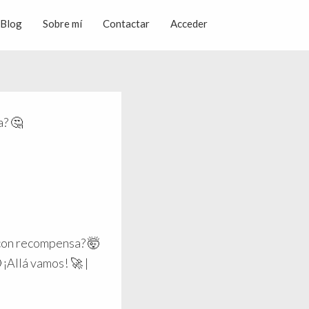
Blog
Sobre mí
Contactar
Acceder
? 🤔
n
con recompensa? 🤯
¡Allá vamos! 🚀 |