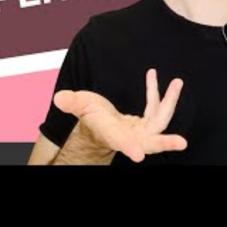
r
spuesta