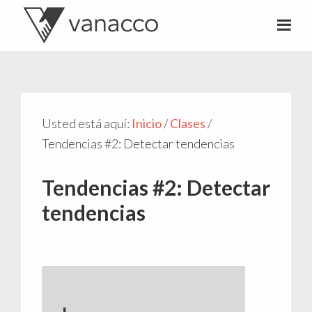
Valentí
Consultor
Acconcia
de
crowdfunding
Usted está aquí:
Inicio
/
Clases
/
Tendencias #2: Detectar tendencias
Tendencias #2: Detectar
tendencias