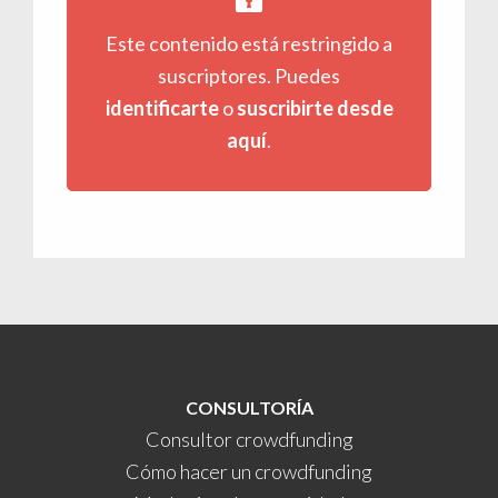
Este contenido está restringido a
suscriptores. Puedes
identificarte
o
suscribirte desde
aquí
.
CONSULTORÍA
Consultor crowdfunding
Cómo hacer un crowdfunding